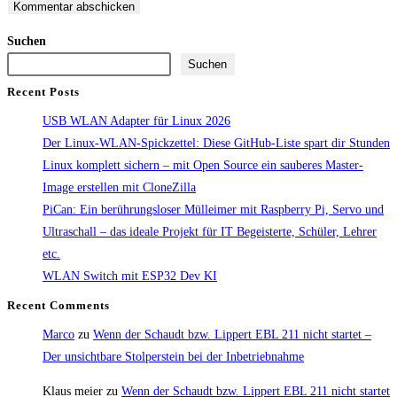
Suchen
Suchen
Recent Posts
USB WLAN Adapter für Linux 2026
Der Linux-WLAN-Spickzettel: Diese GitHub-Liste spart dir Stunden
Linux komplett sichern – mit Open Source ein sauberes Master-
Image erstellen mit CloneZilla
PiCan: Ein berührungsloser Mülleimer mit Raspberry Pi, Servo und
Ultraschall – das ideale Projekt für IT Begeisterte, Schüler, Lehrer
etc.
WLAN Switch mit ESP32 Dev KI
Recent Comments
Marco
zu
Wenn der Schaudt bzw. Lippert EBL 211 nicht startet –
Der unsichtbare Stolperstein bei der Inbetriebnahme
Klaus meier
zu
Wenn der Schaudt bzw. Lippert EBL 211 nicht startet