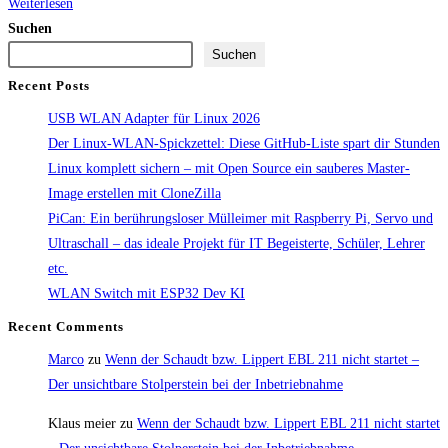
Mischbatterie
Weiterlesen
Wandabdeckung
Suchen
im
Suchen
Camper
Recent Posts
mit
USB WLAN Adapter für Linux 2026
3D
Der Linux-WLAN-Spickzettel: Diese GitHub-Liste spart dir Stunden
Druck
Linux komplett sichern – mit Open Source ein sauberes Master-
Image erstellen mit CloneZilla
PiCan: Ein berührungsloser Mülleimer mit Raspberry Pi, Servo und
Ultraschall – das ideale Projekt für IT Begeisterte, Schüler, Lehrer
etc.
WLAN Switch mit ESP32 Dev KI
Recent Comments
Marco
zu
Wenn der Schaudt bzw. Lippert EBL 211 nicht startet –
Der unsichtbare Stolperstein bei der Inbetriebnahme
Klaus meier
zu
Wenn der Schaudt bzw. Lippert EBL 211 nicht startet