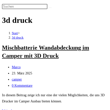
Suche
umschalten
3d druck
Start
>
3d druck
Mischbatterie Wandabdeckung im
Camper mit 3D Druck
Beitrags-
Marco
Autor:
Beitrag
23. März 2025
veröffentlicht:
Beitrags-
camper
Kategorie:
Beitrags-
0 Kommentare
Kommentare:
In diesem Beitrag zeige ich nur eine der vielen Möglichkeiten, die uns 3D
Drucker im Camper Ausbau bieten können.