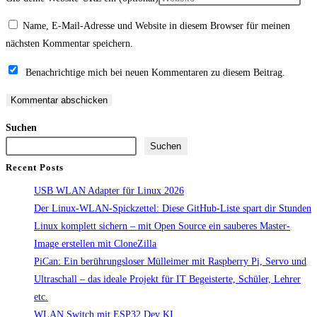
Name, E-Mail-Adresse und Website in diesem Browser für meinen
nächsten Kommentar speichern.
Benachrichtige mich bei neuen Kommentaren zu diesem Beitrag.
Suchen
Suchen
Recent Posts
USB WLAN Adapter für Linux 2026
Der Linux-WLAN-Spickzettel: Diese GitHub-Liste spart dir Stunden
Linux komplett sichern – mit Open Source ein sauberes Master-
Image erstellen mit CloneZilla
PiCan: Ein berührungsloser Mülleimer mit Raspberry Pi, Servo und
Ultraschall – das ideale Projekt für IT Begeisterte, Schüler, Lehrer
etc.
WLAN Switch mit ESP32 Dev KI