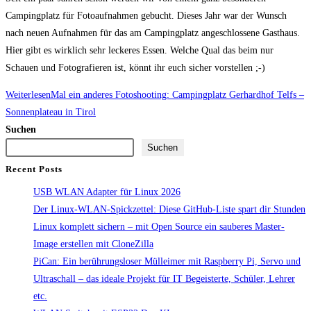
Campingplatz für Fotoaufnahmen gebucht. Dieses Jahr war der Wunsch
nach neuen Aufnahmen für das am Campingplatz angeschlossene Gasthaus.
Hier gibt es wirklich sehr leckeres Essen. Welche Qual das beim nur
Schauen und Fotografieren ist, könnt ihr euch sicher vorstellen ;-)
Weiterlesen
Mal ein anderes Fotoshooting: Campingplatz Gerhardhof Telfs –
Sonnenplateau in Tirol
Suchen
Suchen
Recent Posts
USB WLAN Adapter für Linux 2026
Der Linux-WLAN-Spickzettel: Diese GitHub-Liste spart dir Stunden
Linux komplett sichern – mit Open Source ein sauberes Master-
Image erstellen mit CloneZilla
PiCan: Ein berührungsloser Mülleimer mit Raspberry Pi, Servo und
Ultraschall – das ideale Projekt für IT Begeisterte, Schüler, Lehrer
etc.