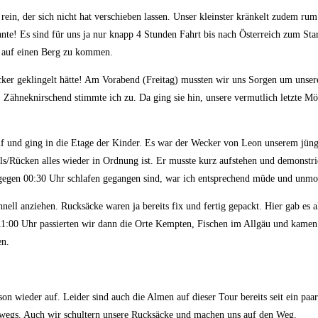
in, der sich nicht hat verschieben lassen. Unser kleinster kränkelt zudem rum. 
iante! Es sind für uns ja nur knapp 4 Stunden Fahrt bis nach Österreich zum St
n auf einen Berg zu kommen.
ker geklingelt hätte! Am Vorabend (Freitag) mussten wir uns Sorgen um unser
 Zähneknirschend stimmte ich zu. Da ging sie hin, unsere vermutlich letzte Mö
f und ging in die Etage der Kinder. Es war der Wecker von Leon unserem jüngst
Hals/Rücken alles wieder in Ordnung ist. Er musste kurz aufstehen und demons
o gegen 00:30 Uhr schlafen gegangen sind, war ich entsprechend müde und unmot
nell anziehen. Rucksäcke waren ja bereits fix und fertig gepackt. Hier gab es a
or 11:00 Uhr passierten wir dann die Orte Kempten, Fischen im Allgäu und kame
en.
son wieder auf. Leider sind auch die Almen auf dieser Tour bereits seit ein pa
terwegs. Auch wir schultern unsere Rucksäcke und machen uns auf den Weg.