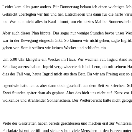
Leider kam alles ganz anders. Für Donnerstag bekam ich einen wichtigen Job re
Geknickt überlegten wir hin und her. Entschieden uns dann für die harte Var
los. Was man nicht alles in Kauf nimmt, um ein letztes Mal bei Sonnenschei
Aber auch dieser Plan kippte! Das sogar nur wenige Stunden bevor unser Wec
war in der Bewegung eingeschränkt. So können wir nicht gehen, sagte Ingrid.
gehen vor. Somit stellten wir keinen Wecker und schliefen ein.
Um 6:00 Uhr klingelte ein Wecker im Haus. Wir wachten auf. Ingrid stand au
Schultag auszuschalten. Ingrid vergewisserte sich bei Leon, ob mit seinem 
dies der Fall war, haute Ingrid mich aus dem Bett. Da wir am Freitag erst s
Irgendwie hatte ich es aber dann doch geschafft aus dem Bett zu kriechen. Sch
Zwei Stunden später dran als geplant. Aber das hielt uns nicht auf. Kurz v
wolkenlos und strahlender Sonnenschein. Der Wetterbericht hatte nicht gelog
Viele der Gaststätten haben bereits geschlossen und machen erst zur Wintersai
Parkplatz ist gut gefüllt und sicher schon viele Menschen in den Bergen un