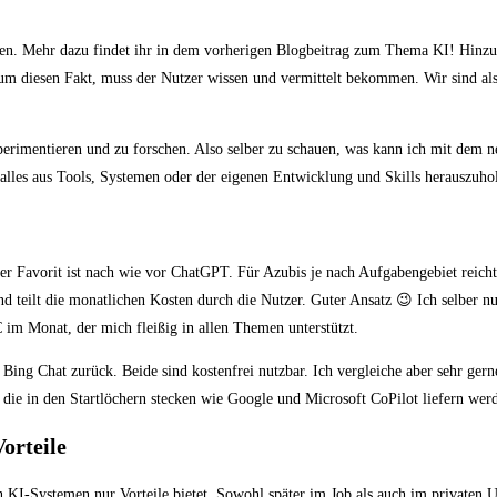
men. Mehr dazu findet ihr in dem vorherigen Blogbeitrag zum Thema KI! Hinzu 
um diesen Fakt, muss der Nutzer wissen und vermittelt bekommen. Wir sind als
experimentieren und zu forschen. Also selber zu schauen, was kann ich mit dem
 alles aus Tools, Systemen oder der eigenen Entwicklung und Skills herauszuho
rer Favorit ist nach wie vor ChatGPT. Für Azubis je nach Aufgabengebiet reicht
nd teilt die monatlichen Kosten durch die Nutzer. Guter Ansatz 😉 Ich selber n
im Monat, der mich fleißig in allen Themen unterstützt.
Bing Chat zurück. Beide sind kostenfrei nutzbar. Ich vergleiche aber sehr ge
ie in den Startlöchern stecken wie Google und Microsoft CoPilot liefern wer
orteile
 KI-Systemen nur Vorteile bietet. Sowohl später im Job als auch im privaten 