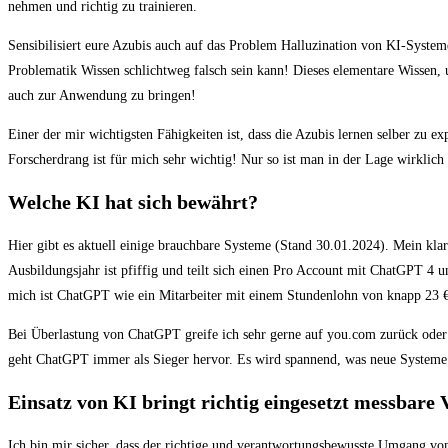
nehmen und richtig zu trainieren.
Sensibilisiert eure Azubis auch auf das Problem Halluzination von KI-Syste
Problematik Wissen schlichtweg falsch sein kann! Dieses elementare Wissen, 
auch zur Anwendung zu bringen!
Einer der mir wichtigsten Fähigkeiten ist, dass die Azubis lernen selber zu 
Forscherdrang ist für mich sehr wichtig! Nur so ist man in der Lage wirklich
Welche KI hat sich bewährt?
Hier gibt es aktuell einige brauchbare Systeme (Stand 30.01.2024). Mein kla
Ausbildungsjahr ist pfiffig und teilt sich einen Pro Account mit ChatGPT 4 u
mich ist ChatGPT wie ein Mitarbeiter mit einem Stundenlohn von knapp 23 € 
Bei Überlastung von ChatGPT greife ich sehr gerne auf you.com zurück oder 
geht ChatGPT immer als Sieger hervor. Es wird spannend, was neue Systeme d
Einsatz von KI bringt richtig eingesetzt messbare V
Ich bin mir sicher, dass der richtige und verantwortungsbewusste Umgang von