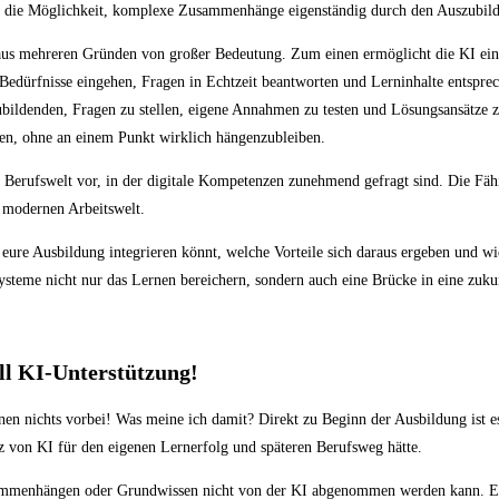
h die Möglichkeit, komplexe Zusammenhänge eigenständig durch den Auszubilde
us mehreren Gründen von großer Bedeutung. Zum einen ermöglicht die KI eine 
 Bedürfnisse eingehen, Fragen in Echtzeit beantworten und Lerninhalte entspr
bildenden, Fragen zu stellen, eigene Annahmen zu testen und Lösungsansätze 
zen, ohne an einem Punkt wirklich hängenzubleiben.
erufswelt vor, in der digitale Kompetenzen zunehmend gefragt sind. Die Fähigk
r modernen Arbeitswelt.
eure Ausbildung integrieren könnt, welche Vorteile sich daraus ergeben und wie
ysteme nicht nur das Lernen bereichern, sondern auch eine Brücke in eine zukun
ll KI-Unterstützung!
rnen nichts vorbei! Was meine ich damit? Direkt zu Beginn der Ausbildung ist 
z von KI für den eigenen Lernerfolg und späteren Berufsweg hätte.
Zusammenhängen oder Grundwissen nicht von der KI abgenommen werden kann. E