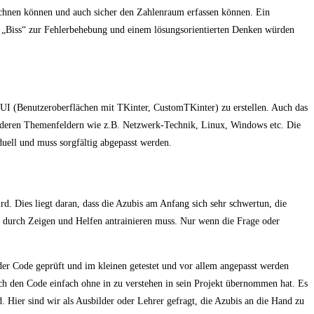
Rechnen können und auch sicher den Zahlenraum erfassen können. Ein
 „Biss“ zur Fehlerbehebung und einem lösungsorientierten Denken würden
GUI (Benutzeroberflächen mit TKinter, CustomTKinter) zu erstellen. Auch das
 anderen Themenfeldern wie z.B. Netzwerk-Technik, Linux, Windows etc. Die
duell und muss sorgfältig abgepasst werden.
rd. Dies liegt daran, dass die Azubis am Anfang sich sehr schwertun, die
d durch Zeigen und Helfen antrainieren muss. Nur wenn die Frage oder
der Code geprüft und im kleinen getestet und vor allem angepasst werden
doch den Code einfach ohne in zu verstehen in sein Projekt übernommen hat. Es
. Hier sind wir als Ausbilder oder Lehrer gefragt, die Azubis an die Hand zu