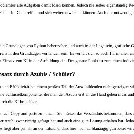
roblemlos alle Aufgaben damit lösen können. Jedoch nie selber eigenständig 
Fehler im Code reifen und sich weiterentwickeln können. Auch der notwendige
 die Grundlagen von Python beherrschen und auch in der Lage sein, grafische 
eits in den Grundzügen vorhanden sein. Es verhält sich so auch 1:1 in allen
n Einsatz von KI in der Ausbildung ein. Der genaue Punkt ist zum einen indivi
insatz durch Azubis / Schüler?
 und Effektivität bei einem großen Teil der Auszubildenden nicht gesteigert wi
eine Schlüsselkomponente, die man den Azubis erst an die Hand geben muss un
urch die KI brauchbar.
einfach Copy-and-paste zu nutzen. Sie müssen das Verständnis bekommen, dass 
der Azubi zwar richtig gefragt hat und auch eine gute Lösung erhalten hat. Je
iegt aber primär an der Tatsache, dass hier noch zu blauäugig gearbeitet wird