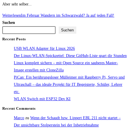
Aber seht selber...
Weiterlesen
Im Februar Wandern im Schwarzwald? Ja auf jeden Fall!
Suchen
Suchen
Recent Posts
USB WLAN Adapter für Linux 2026
Der Linux-WLAN-Spickzettel: Diese GitHub-Liste spart dir Stunden
Linux komplett sichern – mit Open Source ein sauberes Master-
Image erstellen mit CloneZilla
PiCan: Ein berührungsloser Mülleimer mit Raspberry Pi, Servo und
Ultraschall – das ideale Projekt für IT Begeisterte, Schüler, Lehrer
etc.
WLAN Switch mit ESP32 Dev KI
Recent Comments
Marco
zu
Wenn der Schaudt bzw. Lippert EBL 211 nicht startet –
Der unsichtbare Stolperstein bei der Inbetriebnahme