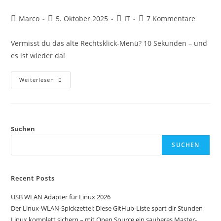
Beitrags-
Beitrag
Beitrags-
Beitrags-
Marco
5. Oktober 2025
IT
7 Kommentare
Autor:
veröffentlicht:
Kategorie:
Kommentare:
Vermisst du das alte Rechtsklick-Menü? 10 Sekunden – und
es ist wieder da!
Windows
Weiterlesen
11
Nervt
Mit
Dem
Neuen
Rechtsklick-
Menü?
Suchen
Hol
Dir
SUCHEN
Das
Alte
Zurück!
Recent Posts
USB WLAN Adapter für Linux 2026
Der Linux-WLAN-Spickzettel: Diese GitHub-Liste spart dir Stunden
Linux komplett sichern – mit Open Source ein sauberes Master-