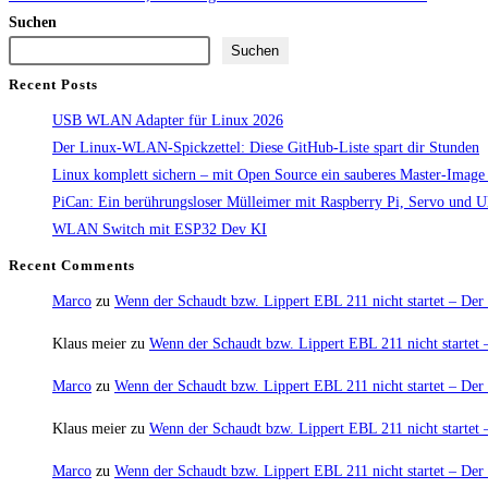
Suchen
Suchen
Recent Posts
USB WLAN Adapter für Linux 2026
Der Linux-WLAN-Spickzettel: Diese GitHub-Liste spart dir Stunden
Linux komplett sichern – mit Open Source ein sauberes Master-Image e
PiCan: Ein berührungsloser Mülleimer mit Raspberry Pi, Servo und Ultr
WLAN Switch mit ESP32 Dev KI
Recent Comments
Marco
zu
Wenn der Schaudt bzw. Lippert EBL 211 nicht startet – Der 
Klaus meier
zu
Wenn der Schaudt bzw. Lippert EBL 211 nicht startet –
Marco
zu
Wenn der Schaudt bzw. Lippert EBL 211 nicht startet – Der 
Klaus meier
zu
Wenn der Schaudt bzw. Lippert EBL 211 nicht startet –
Marco
zu
Wenn der Schaudt bzw. Lippert EBL 211 nicht startet – Der 