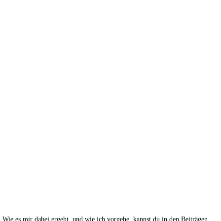
Wie es mir dabei ergeht, und wie ich vorgehe, kannst du in den Beiträgen