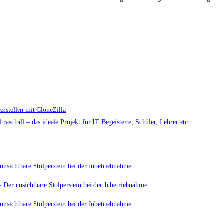
rstellen mit CloneZilla
aschall – das ideale Projekt für IT Begeisterte, Schüler, Lehrer etc.
unsichtbare Stolperstein bei der Inbetriebnahme
 Der unsichtbare Stolperstein bei der Inbetriebnahme
unsichtbare Stolperstein bei der Inbetriebnahme