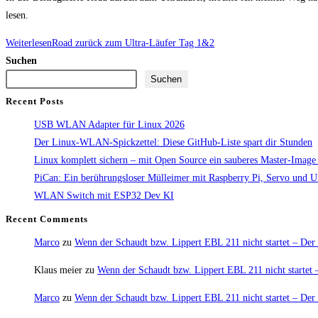
lesen.
Weiterlesen
Road zurück zum Ultra-Läufer Tag 1&2
Suchen
Suchen
Recent Posts
USB WLAN Adapter für Linux 2026
Der Linux-WLAN-Spickzettel: Diese GitHub-Liste spart dir Stunden
Linux komplett sichern – mit Open Source ein sauberes Master-Image e
PiCan: Ein berührungsloser Mülleimer mit Raspberry Pi, Servo und Ultr
WLAN Switch mit ESP32 Dev KI
Recent Comments
Marco
zu
Wenn der Schaudt bzw. Lippert EBL 211 nicht startet – Der 
Klaus meier
zu
Wenn der Schaudt bzw. Lippert EBL 211 nicht startet –
Marco
zu
Wenn der Schaudt bzw. Lippert EBL 211 nicht startet – Der 