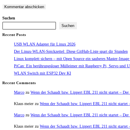
Suchen
Suchen
Recent Posts
USB WLAN Adapter für Linux 2026
Der Linux-WLAN-Spickzettel: Diese GitHub-Liste spart dir Stunden
Linux komplett sichern – mit Open Source ein sauberes Master-Image e
PiCan: Ein berührungsloser Mülleimer mit Raspberry Pi, Servo und Ultr
WLAN Switch mit ESP32 Dev KI
Recent Comments
Marco
zu
Wenn der Schaudt bzw. Lippert EBL 211 nicht startet – Der 
Klaus meier
zu
Wenn der Schaudt bzw. Lippert EBL 211 nicht startet –
Marco
zu
Wenn der Schaudt bzw. Lippert EBL 211 nicht startet – Der 
Klaus meier
zu
Wenn der Schaudt bzw. Lippert EBL 211 nicht startet –