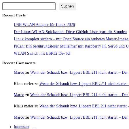
Suchen
Recent Posts
USB WLAN Adapter für Linux 2026
Der Linux-WLAN-Spickzettel: Diese GitHub-Liste spart dir Stunden
Linux komplett sichern – mit Open Source ein sauberes Master-Image e
PiCan: Ein berührungsloser Mülleimer mit Raspberry Pi, Servo und Ultr
WLAN Switch mit ESP32 Dev KI
Recent Comments
Marco
zu
Wenn der Schaudt bzw. Lippert EBL 211 nicht startet – Der 
Klaus meier
zu
Wenn der Schaudt bzw. Lippert EBL 211 nicht startet –
Marco
zu
Wenn der Schaudt bzw. Lippert EBL 211 nicht startet – Der 
Klaus meier
zu
Wenn der Schaudt bzw. Lippert EBL 211 nicht startet –
Marco
zu
Wenn der Schaudt bzw. Lippert EBL 211 nicht startet – Der 
Impressum